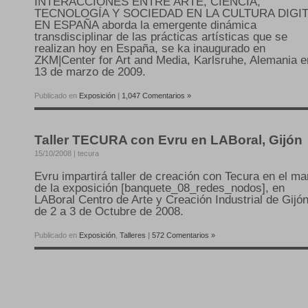
INTERACCIONES ENTRE ARTE, CIENCIA,
TECNOLOGÍA Y SOCIEDAD EN LA CULTURA DIGIT
EN ESPAÑA aborda la emergente dinámica
transdisciplinar de las prácticas artísticas que se
realizan hoy en España, se ka inaugurado en
ZKM|Center for Art and Media, Karlsruhe, Alemania e
13 de marzo de 2009.
Publicado en
Exposición
|
1,047 Comentarios »
Taller TECURA con Evru en LABoral, Gijón
15/10/2008 | tecura
Evru impartirá taller de creación con Tecura en el ma
de la exposición [banquete_08_redes_nodos], en
LABoral Centro de Arte y Creación Industrial de Gijón
de 2 a 3 de Octubre de 2008.
Publicado en
Exposición
,
Talleres
|
572 Comentarios »