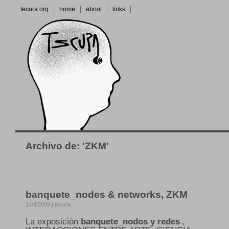
tecura.org
home
about
links
Archivo de: 'ZKM'
banquete_nodes & networks, ZKM
14/3/2009 | tecura
La exposición
banquete_nodos y redes
,