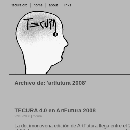
tecura.org
home
about
links
Archivo de: 'artfutura 2008'
TECURA 4.0 en ArtFutura 2008
22/10/2008 | tecura
La decimonovena edición de ArtFutura llega entre el 