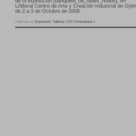
de la exposición [banquete_08_redes_nodos], en
LABoral Centro de Arte y Creación Industrial de Gijón
de 2 a 3 de Octubre de 2008.
Publicado en
Exposición
,
Talleres
|
572 Comentarios »