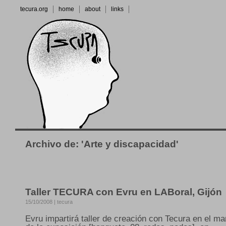
tecura.org
home
about
links
Archivo de: 'Arte y discapacidad'
Taller TECURA con Evru en LABoral, Gijón
15/10/2008 | tecura
Evru impartirá taller de creación con Tecura en el ma