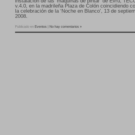
instalación de las ‘máquinas de pintar’ de Evru, TE
v.4.0, en la madrileña Plaza de Colón coincidiendo c
la celebración de la ‘Noche en Blanco’, 13 de septie
2008.
Publicado en
Eventos
|
No hay comentarios »