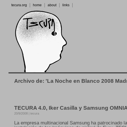
tecura.org
home
about
links
Archivo de: 'La Noche en Blanco 2008 Madr
TECURA 4.0, Iker Casilla y Samsung OMNI
20/9/2008 | tecura
La empresa multinacional Samsung ha patrocinado l