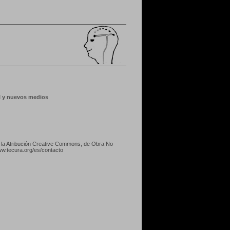
al y nuevos medios
o
la Atribución Creative Commons, de Obra No
w.tecura.org/es/contacto