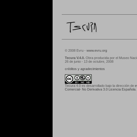
© 2008 Evru -
www.evru.org
Tecura V.4.0.
Obra producida por el Museo Nacio
26 de junio - 13 de octubre, 2008
créditos y agradecimientos
Tecura 4.0
es desarrollado bajo la dirección de
e
Comercial- No Derivativa 3.0 Licencia Española
.