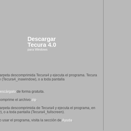
Descargar
Tecura 4.0
para Windows
 carpeta descomprimida Tecura4 y ejecuta el programa. Tecura
e (Tecura4_inawindow), o a toda pantalla
escárgalo
de forma gratuita.
comprime el archivo
zip
.
 carpeta descomprimida de Tecura4 y ejecuta el programa, en
, o a toda pantalla (Tecura4_fullscreen).
usar el programa, visita la sección de
Ayuda
.