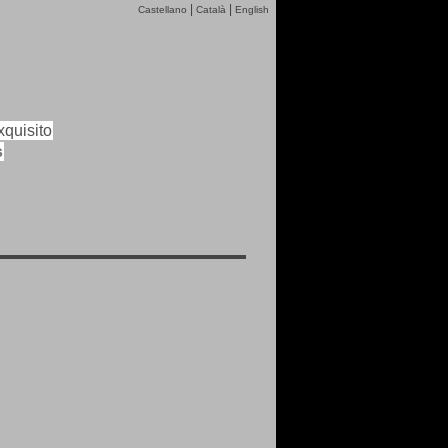
|
|
Castellano
Català
English
quisito
s