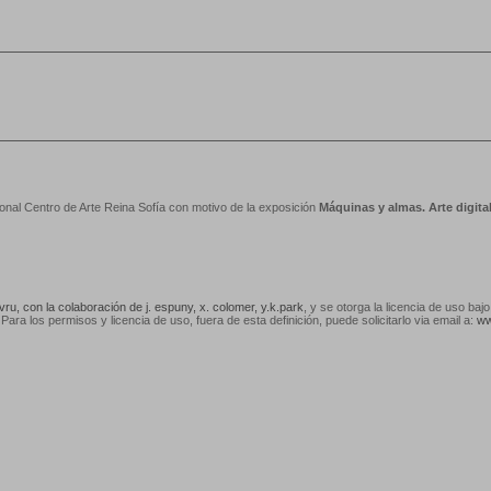
nal Centro de Arte Reina Sofía con motivo de la exposición
Máquinas y almas. Arte digit
vru, con la colaboración de j. espuny, x. colomer, y.k.park
, y se otorga la licencia de uso baj
 Para los permisos y licencia de uso, fuera de esta definición, puede solicitarlo via email a:
ww