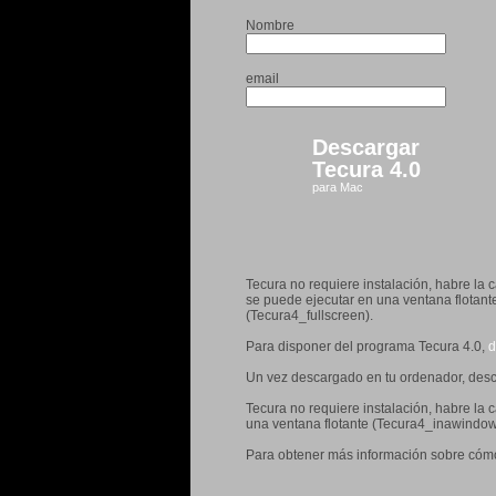
Nombre
email
Descargar
Tecura 4.0
para Mac
Tecura no requiere instalación, habre la
se puede ejecutar en una ventana flotant
(Tecura4_fullscreen).
Para disponer del programa Tecura 4.0,
d
Un vez descargado en tu ordenador, des
Tecura no requiere instalación, habre la
una ventana flotante (Tecura4_inawindow)
Para obtener más información sobre cómo 