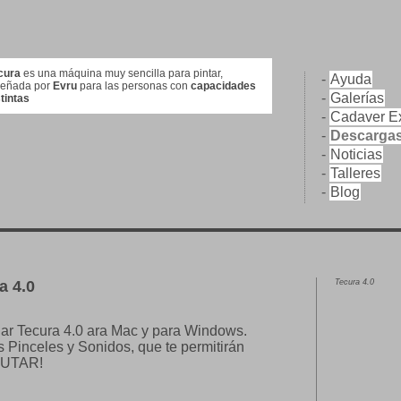
cura
es una máquina muy sencilla para pintar,
-
Ayuda
señada por
Evru
para las personas con
capacidades
-
Galerías
stintas
-
Cadaver Ex
-
Descarga
-
Noticias
-
Talleres
-
Blog
a 4.0
Tecura 4.0
ar Tecura 4.0 ara Mac y para Windows.
 Pinceles y Sonidos, que te permitirán
FRUTAR!