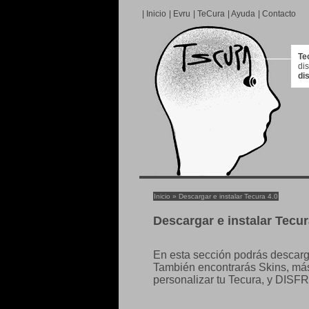
|
Inicio
|
Evru
|
TeCura
|
Ayuda
|
Contacto
Te
di
di
Inicio
» Descargar e instalar Tecura 4.0
Descargar e instalar Tecur
En esta sección podrás descarg
También encontrarás Skins, más
personalizar tu Tecura, y DIS