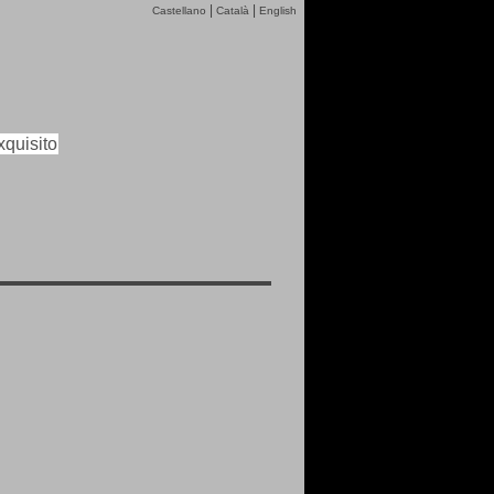
|
|
Castellano
Català
English
quisito