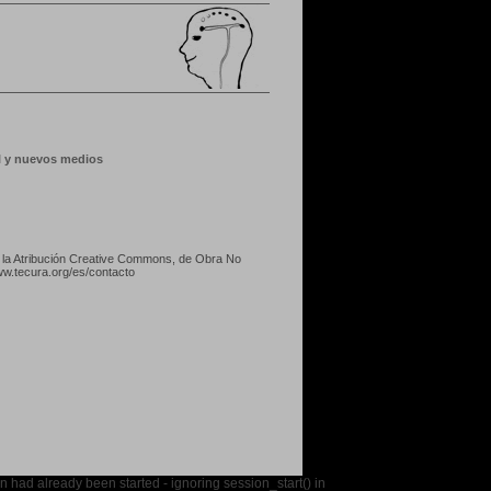
al y nuevos medios
o
la Atribución Creative Commons, de Obra No
w.tecura.org/es/contacto
n had already been started - ignoring session_start() in