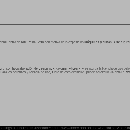
nal Centro de Arte Reina Sofía con motivo de la exposición
Máquinas y almas. Arte digit
vru, con la colaboración de j. espuny, x. colomer, y.k.park
, y se otorga la licencia de uso baj
 Para los permisos y licencia de uso, fuera de esta definición, puede solicitarlo via email a:
ww
settings at this time in /usr/home/tecura/www/index.php on line 408 Notice: A sessio