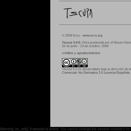
© 2008 Evru -
www.evru.org
Tecura V.4.0.
Obra producida por el Museo Nacio
26 de junio - 13 de octubre, 2008
créditos y agradecimientos
Tecura 4.0
es desarrollado bajo la dirección de
e
Comercial- No Derivativa 3.0 Licencia Española
.
Warning: ini_set(): A session is active. You cannot change the session module's ini 