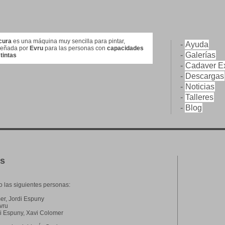
cura
es una máquina muy sencilla para pintar,
-
Ayuda
señada por
Evru
para las personas con
capacidades
-
Galerías
stintas
-
Cadaver Ex
-
Descargas
-
Noticias
-
Talleres
-
Blog
os
o las siguientes personas:
er, Jordi Espuny
Evru
di Espuny, Xavi Colomer