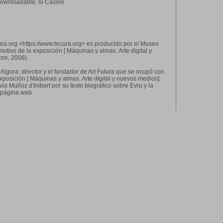
 downloadable: Ío Casino
cura.org <https://www.tecura.org> es producido por el Museo
otivo de la exposición [ Máquinas y almas. Arte digital y
bre, 2008).
lgora, director y el fundador de Art Futura que se ocupó con
xposición [ Máquinas y almas. Arte digital y nuevos medios].
ia Muñoz d'Imbert por su texto biográfico sobre Evru y la
a página web.