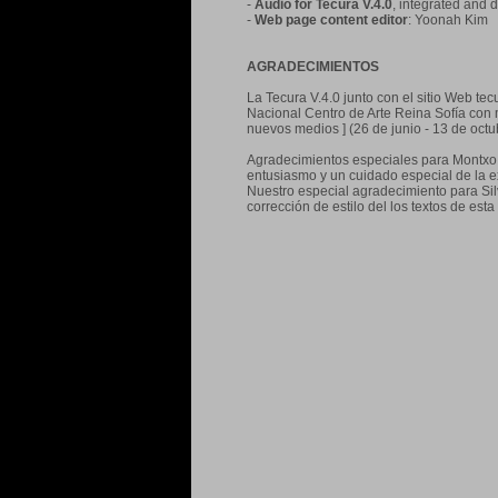
-
Audio for Tecura V.4.0
, integrated and
-
Web page content editor
: Yoonah Kim
AGRADECIMIENTOS
La Tecura V.4.0 junto con el sitio Web te
Nacional Centro de Arte Reina Sofía con m
nuevos medios ] (26 de junio - 13 de octu
Agradecimientos especiales para Montxo A
entusiasmo y un cuidado especial de la e
Nuestro especial agradecimiento para Silv
corrección de estilo del los textos de est