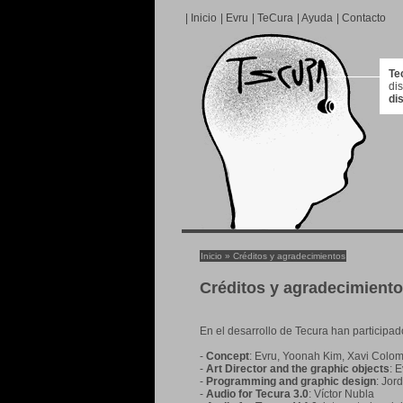
|
Inicio
|
Evru
|
TeCura
|
Ayuda
|
Contacto
Te
di
di
Inicio
» Créditos y agradecimientos
Créditos y agradecimient
En el desarrollo de Tecura han participad
-
Concept
: Evru, Yoonah Kim, Xavi Colom
-
Art Director and the graphic objects
: 
-
Programming and graphic design
: Jor
-
Audio for Tecura 3.0
: Víctor Nubla