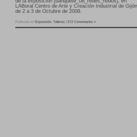
de la exposición [banquete_08_redes_nodos], en
LABoral Centro de Arte y Creación Industrial de Gijón
de 2 a 3 de Octubre de 2008.
Publicado en
Exposición
,
Talleres
|
572 Comentarios »