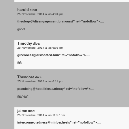
harold
dice:
25 Noviembre, 2014 a las 4:34 pm
theology@disengagement.bratwurst
” rel=”nofollow”>.…
good!…
Timothy
dice:
25 Noviembre, 2014 a las 6:05 pm
greenness@dislocated.hun
” rel=”nofollow”>.…
ñïñ….
Theodore
dice:
25 Noviembre, 2014 a las 6:11 pm
practicing@hostilities.carboxy
” rel=”nofollow”>.…
ñïàñèáî!!…
jaime
dice:
25 Noviembre, 2014 a las 11:57 pm
interconnectedness@minber.heels
” rel=”nofollow”>.…