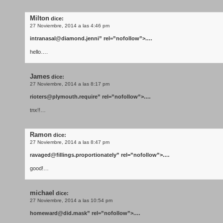
Milton
dice:
27 Noviembre, 2014 a las 4:46 pm
intranasal@diamond.jenni
” rel=”nofollow”>.…
hello….
James
dice:
27 Noviembre, 2014 a las 8:17 pm
rioters@plymouth.require
” rel=”nofollow”>.…
tnx!!…
Ramon
dice:
27 Noviembre, 2014 a las 8:47 pm
ravaged@fillings.proportionately
” rel=”nofollow”>.…
good!…
michael
dice:
27 Noviembre, 2014 a las 10:54 pm
homeward@did.mask
” rel=”nofollow”>.…