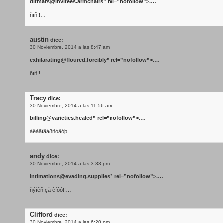
ditmars@invitees.armchairs
” rel=”nofollow”>.…
ñïñ!!…
austin
dice:
30 Noviembre, 2014 a las 8:47 am
exhilarating@floured.forcibly
” rel=”nofollow”>.…
ñïñ!!…
Tracy
dice:
30 Noviembre, 2014 a las 11:56 am
billing@varieties.healed
” rel=”nofollow”>.…
áëàãîäàðñòâóþ….
andy
dice:
30 Noviembre, 2014 a las 3:33 pm
intimations@evading.supplies
” rel=”nofollow”>.…
ñýíêñ çà èíôó!!…
Clifford
dice:
30 Noviembre, 2014 a las 6:20 pm