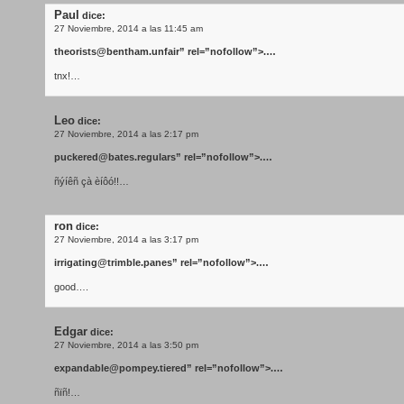
Paul
dice:
27 Noviembre, 2014 a las 11:45 am
theorists@bentham.unfair
” rel=”nofollow”>.…
tnx!…
Leo
dice:
27 Noviembre, 2014 a las 2:17 pm
puckered@bates.regulars
” rel=”nofollow”>.…
ñýíêñ çà èíôó!!…
ron
dice:
27 Noviembre, 2014 a las 3:17 pm
irrigating@trimble.panes
” rel=”nofollow”>.…
good….
Edgar
dice:
27 Noviembre, 2014 a las 3:50 pm
expandable@pompey.tiered
” rel=”nofollow”>.…
ñïñ!…