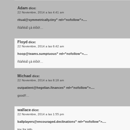
Adam
dice:
22 Noviembre, 2014 a las 4:41 am
ritual@symmetrically.tiny
” rel=”nofollow”>.…
ñïàñèáî çà èíôó!…
Floyd
dice:
22 Noviembre, 2014 a las 6:42 am
hoop@teams.sumptuous
” rel=”nofollow”>.…
ñïàñèáî çà èíôó!…
Michael
dice:
22 Noviembre, 2014 a las 8:18 am
outpatient@hegelian.finances
” rel=”nofollow”>.…
good!!…
wallace
dice:
22 Noviembre, 2014 a las 1:55 pm
ballplayers@encouraged.declinations
” rel=”nofollow”>.…
tnx for info….