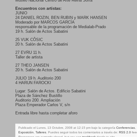
Museo Nacional Centro de Arte Reina Sofía
Encuentros con artistas:
JUNIO
24 DANIEL ROZIN, BEN RUBIN y MARK HANSEN
Moderado por MARCOS GARCÍA
responsable de la programación de Medialab-Prado
19 h. Salón de Actos Sabatini
25 VUK CÔSIC
20 h. Salón de Actos Sabatini
27 EVRU 11 h.
Taller de artista
27 THEO JANSEN
20 h. Salón de Actos Sabatini
JULIO 19 h. Auditorio 200
4 HARUN FAROCKI
Lugar: Salón de Actos. Edificio Sabatini
Plaza de Sánchez Bustillo
Auditorio 200. Ampliación
Plaza Emperador Carlos V, s/n
Entrada libre hasta completar aforo
Publicado el Lunes, 13 Octubre, 2008 at 12:15 pm bajo la categoría
Conferencias
,
Exposición
,
Talleres
. Puedes seguir todos los comentarios a través de:
RSS 2.0
fee
Responses are currently closed, but you can
trackback
desde tu site.