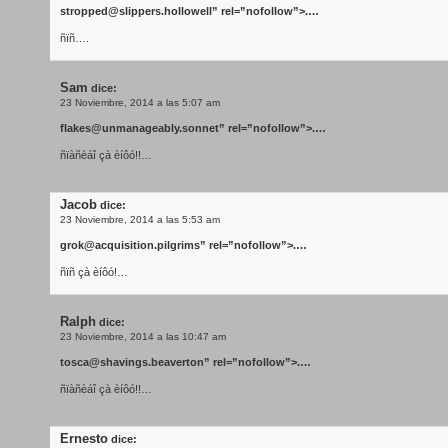
stropped@slippers.hollowell
” rel=”nofollow”>.…
ñïñ….
Sam
dice:
23 Noviembre, 2014 a las 5:07 am
flakes@unmanageably.sonnet
” rel=”nofollow”>.…
ñïàñèáî çà èíôó!!…
Jacob
dice:
23 Noviembre, 2014 a las 5:53 am
grok@acquisition.pilgrims
” rel=”nofollow”>.…
ñïñ çà èíôó!…
Ralph
dice:
23 Noviembre, 2014 a las 10:47 am
tosca@shavings.beaverton
” rel=”nofollow”>.…
ñïàñèáî çà èíôó!!…
Ernesto
dice: