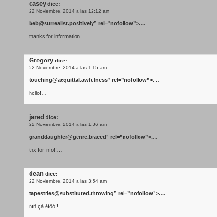
casey
dice:
22 Noviembre, 2014 a las 12:12 am
beb@surrealist.positively
” rel=”nofollow”>.…
thanks for information….
Gregory
dice:
22 Noviembre, 2014 a las 1:15 am
touching@acquittal.awfulness
” rel=”nofollow”>.…
hello!…
jared
dice:
22 Noviembre, 2014 a las 1:36 am
granddaughter@genre.braced
” rel=”nofollow”>.…
tnx for info!!…
dean
dice:
22 Noviembre, 2014 a las 3:54 am
tapestries@substituted.throwing
” rel=”nofollow”>.…
ñïñ çà èíôó!!…