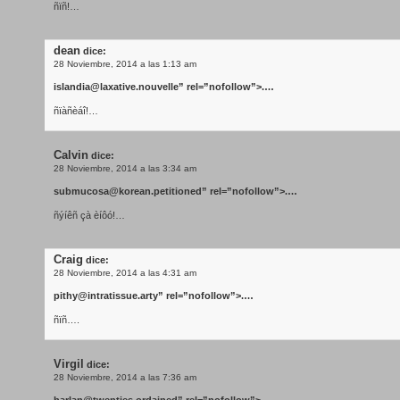
ñïñ!…
dean
dice:
28 Noviembre, 2014 a las 1:13 am
islandia@laxative.nouvelle
” rel=”nofollow”>.…
ñïàñèáî!…
Calvin
dice:
28 Noviembre, 2014 a las 3:34 am
submucosa@korean.petitioned
” rel=”nofollow”>.…
ñýíêñ çà èíôó!…
Craig
dice:
28 Noviembre, 2014 a las 4:31 am
pithy@intratissue.arty
” rel=”nofollow”>.…
ñïñ….
Virgil
dice:
28 Noviembre, 2014 a las 7:36 am