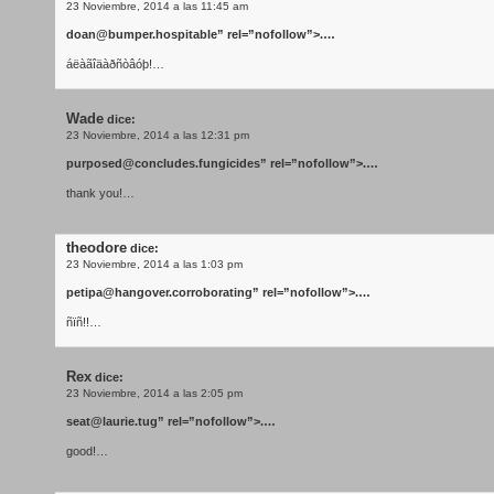
23 Noviembre, 2014 a las 11:45 am
doan@bumper.hospitable
” rel=”nofollow”>.…
áëàãîäàðñòâóþ!…
Wade
dice:
23 Noviembre, 2014 a las 12:31 pm
purposed@concludes.fungicides
” rel=”nofollow”>.…
thank you!…
theodore
dice:
23 Noviembre, 2014 a las 1:03 pm
petipa@hangover.corroborating
” rel=”nofollow”>.…
ñïñ!!…
Rex
dice:
23 Noviembre, 2014 a las 2:05 pm
seat@laurie.tug
” rel=”nofollow”>.…
good!…