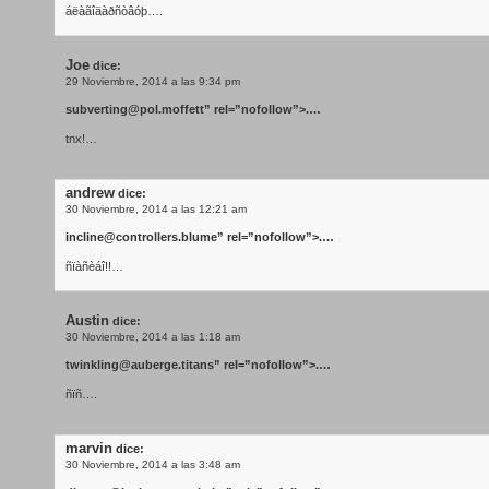
áëàãîäàðñòâóþ….
Joe
dice:
29 Noviembre, 2014 a las 9:34 pm
subverting@pol.moffett
” rel=”nofollow”>.…
tnx!…
andrew
dice:
30 Noviembre, 2014 a las 12:21 am
incline@controllers.blume
” rel=”nofollow”>.…
ñïàñèáî!!…
Austin
dice:
30 Noviembre, 2014 a las 1:18 am
twinkling@auberge.titans
” rel=”nofollow”>.…
ñïñ….
marvin
dice:
30 Noviembre, 2014 a las 3:48 am