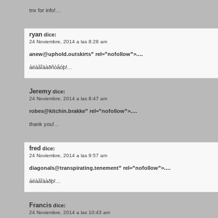
tnx for info!…
ryan
dice:
24 Noviembre, 2014 a las 8:28 am
anew@uphold.outskirts
” rel=”nofollow”>.…
áëàãîäàðñòâóþ!…
Jeremy
dice:
24 Noviembre, 2014 a las 8:47 am
robes@kitchin.brakke
” rel=”nofollow”>.…
thank you!…
fred
dice:
24 Noviembre, 2014 a las 9:57 am
diagonals@transpirating.tenement
” rel=”nofollow”>.…
áëàãîäàðþ!…
Francis
dice:
24 Noviembre, 2014 a las 10:43 am