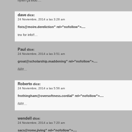
ñýíêñ çà èíôó….
dave
dice:
24 Noviembre, 2014 a las 3:28 am
fists@moire.dereliction
” rel=”nofollow”>.…
tnx for info!!…
Paul
dice:
24 Noviembre, 2014 a las 3:51 am
groat@scholarship.maddening
” rel=”nofollow”>.…
ñïñ!!…
Roberto
dice:
24 Noviembre, 2014 a las 5:56 am
frothingham@oversoftness.cordial
” rel=”nofollow”>.…
ñïñ!!…
wendell
dice:
24 Noviembre, 2014 a las 7:20 am
sacs@rome.jiving
” rel=”nofollow”>.…