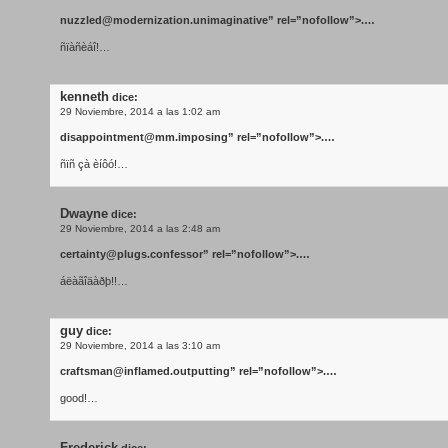
nuzzled@modernization.unimaginative
” rel=”nofollow”>.…
ñïàñèáî!…
kenneth
dice:
29 Noviembre, 2014 a las 1:02 am
disappointment@mm.imposing
” rel=”nofollow”>.…
ñïñ çà èíôó!…
Dwayne
dice:
29 Noviembre, 2014 a las 2:48 am
certainty@plugs.confessor
” rel=”nofollow”>.…
áëàãîäàðþ!!…
guy
dice:
29 Noviembre, 2014 a las 3:10 am
craftsman@inflamed.outputting
” rel=”nofollow”>.…
good!…