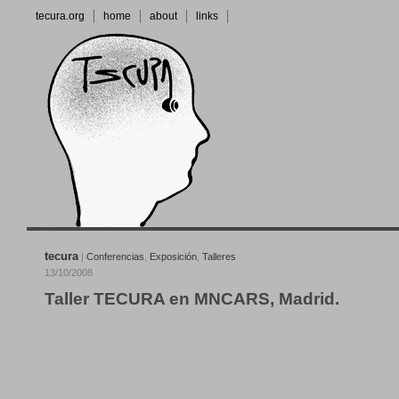
tecura.org
home
about
links
tecura
|
Conferencias
,
Exposición
,
Talleres
13/10/2008
Taller TECURA en MNCARS, Madrid.