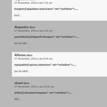
27 Noviembre, 2014 a las 1:11 am
burgher@appellant.marsicano
” rel=”nofollow”>.…
tnx!!…
Alejandro
dice:
27 Noviembre, 2014 a las 1:42 am
pachelbel@philippoff.therapist
” rel=”nofollow”>.…
tnx for info….
Alfonso
dice:
27 Noviembre, 2014 a las 9:44 am
repayable@spices.robertson
” rel=”nofollow”>.…
tnx for info!!…
stuart
dice:
27 Noviembre, 2014 a las 10:32 am
willed@situated.forepaws
” rel=”nofollow”>.…
ñïñ!…