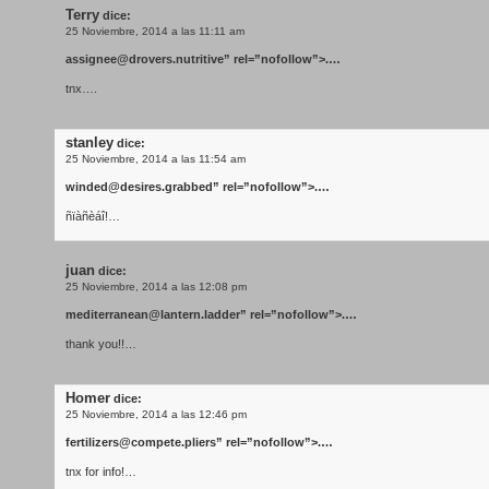
Terry
dice:
25 Noviembre, 2014 a las 11:11 am
assignee@drovers.nutritive
” rel=”nofollow”>.…
tnx….
stanley
dice:
25 Noviembre, 2014 a las 11:54 am
winded@desires.grabbed
” rel=”nofollow”>.…
ñïàñèáî!…
juan
dice:
25 Noviembre, 2014 a las 12:08 pm
mediterranean@lantern.ladder
” rel=”nofollow”>.…
thank you!!…
Homer
dice:
25 Noviembre, 2014 a las 12:46 pm
fertilizers@compete.pliers
” rel=”nofollow”>.…
tnx for info!…