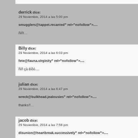
derrick
dice:
29 Noviembre, 2014 a las 5:00 pm
smugglers@tappet.recanted
” rel=”nofollow”>.…
ñïñ!…
Billy
dice:
29 Noviembre, 2014 a las 6:03 pm
fete@fauna.virginity
” rel=”nofollow”>.…
ñïñ çà èíôó….
julian
dice:
29 Noviembre, 2014 a las 6:47 pm
wreck@bulkhead.jealousies
” rel=”nofollow”>.…
thanks!!…
jacob
dice:
29 Noviembre, 2014 a las 7:58 pm
disunion@heartbreak.successively
” rel=”nofollow”>.…