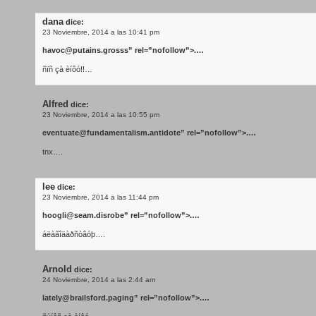
dana
dice:
23 Noviembre, 2014 a las 10:41 pm
havoc@putains.grosss
” rel=”nofollow”>.…
ñïñ çà èíôó!!…
Alfred
dice:
23 Noviembre, 2014 a las 10:55 pm
eventuate@fundamentalism.antidote
” rel=”nofollow”>.…
tnx….
lee
dice:
23 Noviembre, 2014 a las 11:44 pm
hoogli@seam.disrobe
” rel=”nofollow”>.…
áëàãîäàðñòâóþ….
Arnold
dice:
24 Noviembre, 2014 a las 2:44 am
lately@brailsford.paging
” rel=”nofollow”>.…