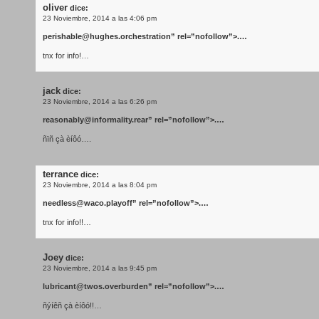
oliver
dice:
23 Noviembre, 2014 a las 4:06 pm
perishable@hughes.orchestration
” rel=”nofollow”>.…
tnx for info!…
jack
dice:
23 Noviembre, 2014 a las 6:26 pm
reasonably@informality.rear
” rel=”nofollow”>.…
ñïñ çà èíôó….
terrance
dice:
23 Noviembre, 2014 a las 8:04 pm
needless@waco.playoff
” rel=”nofollow”>.…
tnx for info!!…
Joey
dice:
23 Noviembre, 2014 a las 9:45 pm
lubricant@twos.overburden
” rel=”nofollow”>.…
ñýíêñ çà èíôó!!…