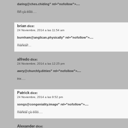
daring@ches.chiding
” rel=”nofollow”>.…
ñïñ çà èíôó….
brian
dice:
24 Noviembre, 2014 a las 11:54 am
burnham@anglican.physically
” rel=”nofollow”>.…
ñïàñèáî!…
alfredo
dice:
24 Noviembre, 2014 a las 12:25 pm
awry@churchly.ditties
” rel=”nofollow”>.…
tnx….
Patrick
dice:
24 Noviembre, 2014 a las 9:52 pm
songs@congeniality.image
” rel=”nofollow”>.…
ñïàñèáî çà èíôó….
Alexander
dice: