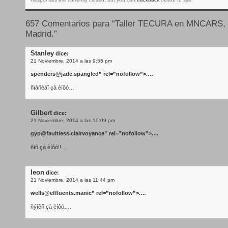
657 Comentarios para “Taller TECURA en MNCARS,
Madrid.”
Stanley
dice:
21 Noviembre, 2014 a las 9:55 pm
spenders@jade.spangled
” rel=”nofollow”>.…
ñïàñèáî çà èíôó….
Gilbert
dice:
21 Noviembre, 2014 a las 10:09 pm
gyp@faultless.clairvoyance
” rel=”nofollow”>.…
ñïñ çà èíôó!!…
leon
dice:
21 Noviembre, 2014 a las 11:44 pm
wells@effluents.manic
” rel=”nofollow”>.…
ñýíêñ çà èíôó….