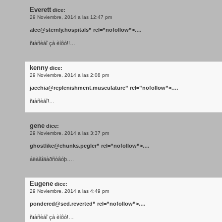
Everett
dice:
29 Noviembre, 2014 a las 12:47 pm
alec@sternly.hospitals
” rel=”nofollow”>.…
ñïàñèáî çà èíôó!!…
kenny
dice:
29 Noviembre, 2014 a las 2:08 pm
jacchia@replenishment.musculature
” rel=”nofollow”>.…
ñïàñèáî!…
gene
dice:
29 Noviembre, 2014 a las 3:37 pm
ghostlike@chunks.pegler
” rel=”nofollow”>.…
áëàãîäàðñòâóþ….
Eugene
dice:
29 Noviembre, 2014 a las 4:49 pm
pondered@sed.reverted
” rel=”nofollow”>.…
ñïàñèáî çà èíôó!…