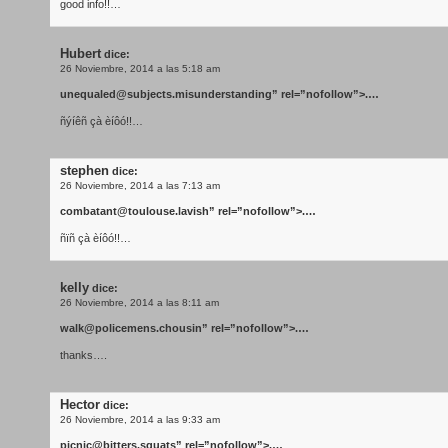
good info!!…
Hubert
dice:
26 Noviembre, 2014 a las 5:18 am
unequaled@subjects.misunderstanding
” rel=”nofollow”>.…
ñýíêñ çà èíôó!!…
stephen
dice:
26 Noviembre, 2014 a las 7:13 am
combatant@toulouse.lavish
” rel=”nofollow”>.…
ñïñ çà èíôó!!…
kelly
dice:
26 Noviembre, 2014 a las 8:11 am
walk@policemens.chousin
” rel=”nofollow”>.…
thanks….
Hector
dice:
26 Noviembre, 2014 a las 9:33 am
picnic@bitters.squats
” rel=”nofollow”>.…