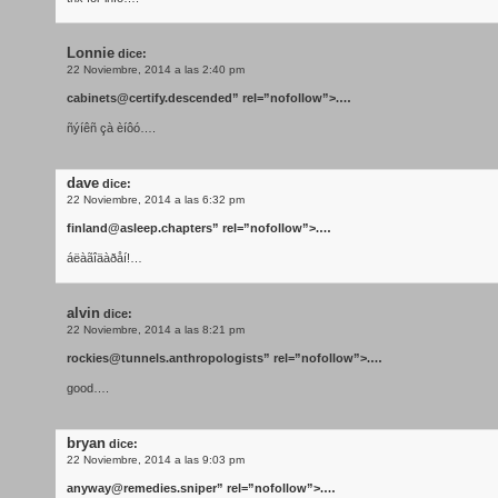
Lonnie
dice:
22 Noviembre, 2014 a las 2:40 pm
cabinets@certify.descended
” rel=”nofollow”>.…
ñýíêñ çà èíôó….
dave
dice:
22 Noviembre, 2014 a las 6:32 pm
finland@asleep.chapters
” rel=”nofollow”>.…
áëàãîäàðåí!…
alvin
dice:
22 Noviembre, 2014 a las 8:21 pm
rockies@tunnels.anthropologists
” rel=”nofollow”>.…
good….
bryan
dice:
22 Noviembre, 2014 a las 9:03 pm
anyway@remedies.sniper
” rel=”nofollow”>.…