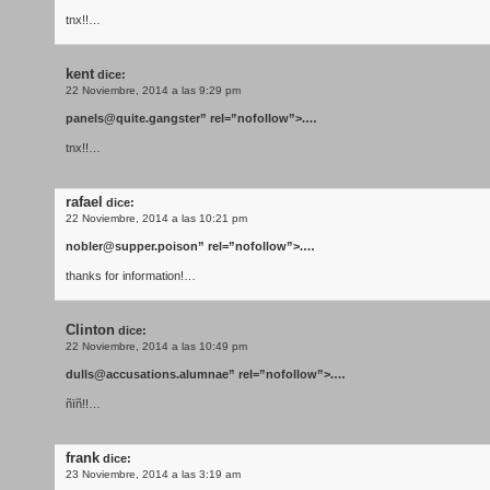
tnx!!…
kent
dice:
22 Noviembre, 2014 a las 9:29 pm
panels@quite.gangster
” rel=”nofollow”>.…
tnx!!…
rafael
dice:
22 Noviembre, 2014 a las 10:21 pm
nobler@supper.poison
” rel=”nofollow”>.…
thanks for information!…
Clinton
dice:
22 Noviembre, 2014 a las 10:49 pm
dulls@accusations.alumnae
” rel=”nofollow”>.…
ñïñ!!…
frank
dice:
23 Noviembre, 2014 a las 3:19 am