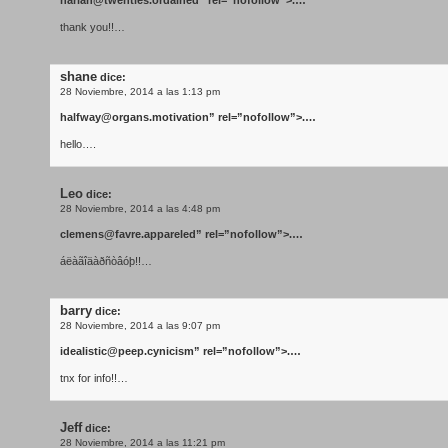
harlan@twenties.ordained
” rel=”nofollow”>.…
thank you!!…
shane
dice:
28 Noviembre, 2014 a las 1:13 pm
halfway@organs.motivation
” rel=”nofollow”>.…
hello….
Leo
dice:
28 Noviembre, 2014 a las 4:48 pm
clemens@favre.appareled
” rel=”nofollow”>.…
áëàãîäàðñòâóþ!!…
barry
dice:
28 Noviembre, 2014 a las 9:07 pm
idealistic@peep.cynicism
” rel=”nofollow”>.…
tnx for info!!…
Jeff
dice:
28 Noviembre, 2014 a las 11:21 pm