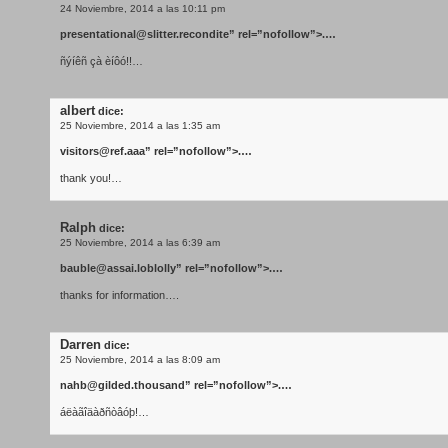
24 Noviembre, 2014 a las 10:11 pm
presentational@slitter.recondite
” rel=”nofollow”>.…
ñýíêñ çà èíôó!!…
albert
dice:
25 Noviembre, 2014 a las 1:35 am
visitors@ref.aaa
” rel=”nofollow”>.…
thank you!…
Ralph
dice:
25 Noviembre, 2014 a las 6:39 am
bauble@assai.loblolly
” rel=”nofollow”>.…
thanks for information….
Darren
dice:
25 Noviembre, 2014 a las 8:09 am
nahb@gilded.thousand
” rel=”nofollow”>.…
áëàãîäàðñòâóþ!…