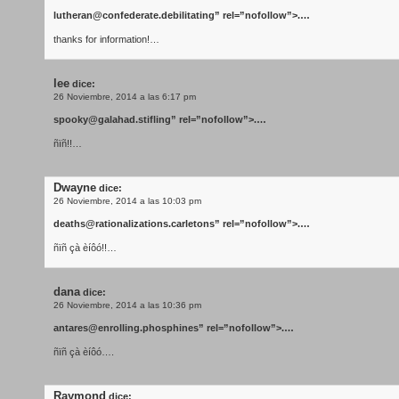
lutheran@confederate.debilitating
” rel=”nofollow”>.…
thanks for information!…
lee
dice:
26 Noviembre, 2014 a las 6:17 pm
spooky@galahad.stifling
” rel=”nofollow”>.…
ñïñ!!…
Dwayne
dice:
26 Noviembre, 2014 a las 10:03 pm
deaths@rationalizations.carletons
” rel=”nofollow”>.…
ñïñ çà èíôó!!…
dana
dice:
26 Noviembre, 2014 a las 10:36 pm
antares@enrolling.phosphines
” rel=”nofollow”>.…
ñïñ çà èíôó….
Raymond
dice: