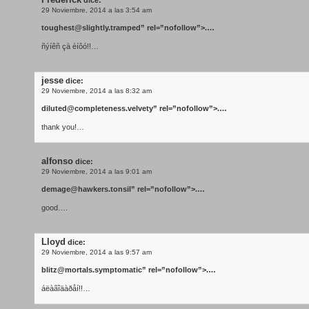
Frederick
dice:
29 Noviembre, 2014 a las 3:54 am
toughest@slightly.tramped
” rel=”nofollow”>.…
ñýíêñ çà èíôó!!…
jesse
dice:
29 Noviembre, 2014 a las 8:32 am
diluted@completeness.velvety
” rel=”nofollow”>.…
thank you!…
alfonso
dice:
29 Noviembre, 2014 a las 9:01 am
demage@hawkers.tonsil
” rel=”nofollow”>.…
good….
Lloyd
dice:
29 Noviembre, 2014 a las 9:57 am
blitz@mortals.symptomatic
” rel=”nofollow”>.…
áëàãîäàðåí!!…