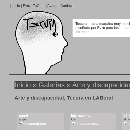
|
Inicio
|
Evru
|
TeCura
|
Ayuda
|
Contacto
Tecura
es una máquina muy sencill
diseñada por
Evru
para las perso
distintas
Inicio
»
Galerías
» Arte y discapacida
Arte y discapacidad, Tecura en LABoral
angel
luis naranco
alfr
angel
luis
alfr
2 comentarios
2 comentarios