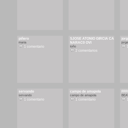
piñero
SJOSE ATONIO GIRCIA CA
jor
maria
NARAC0 OVI
jorg
1 comentario
toño
2 comentarios
servando
campo de amapola
FFF
servando
campo de amapola
BEA
1 comentario
1 comentario