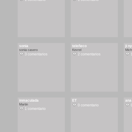
sonia
teleñeco
ji n
sonia casero
Kevrel
Mich
3 comentarios
2 comentarios
inmaculada
ET
ana
Martin
0 comentario
1 comentario