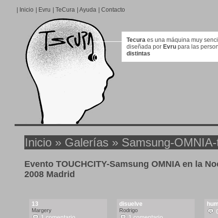
|
Inicio
|
Evru
|
TeCura
|
Ayuda
|
Contacto
Tecura
es una máquina muy sencill
diseñada por
Evru
para las perso
distintas
Inicio
»
Galerías
» Samsung-OMNIA-to
Evento TOUCHCITY-Samsung OMNIA en la Noc
2008 Madrid
13
disuelve
hu
Margery
Rodrigo
1 comentario
1 comentario