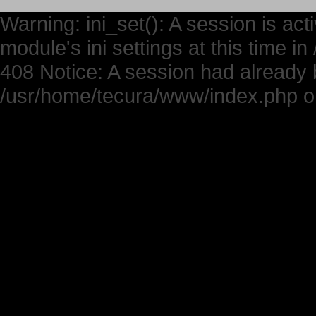
Warning: ini_set(): A session is ac
module's ini settings at this time 
408 Notice: A session had already b
/usr/home/tecura/www/index.php on