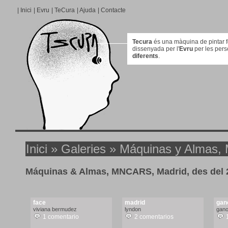
|
Inici
|
Evru
|
TeCura
|
Ajuda
|
Contacte
Tecura
és una màquina de pintar for
dissenyada per l'
Evru
per les per
diferents
.
Inici
»
Galeries
» Máquinas y Almas,
Máquinas & Almas, MNCARS, Madrid, des del 2
face
madrid
gan
viviana bermudez
lyndon
gan
1 comentario
2 comentarios