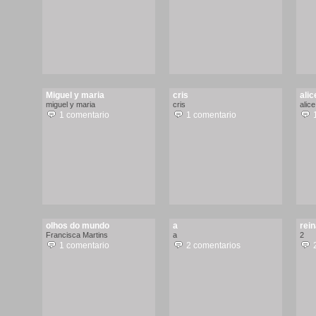
Miguel y maria
cris
alic
miguel y maria
cris
alice
1 comentario
1 comentario
olhos do mundo
a
rein
Francisca Martins
a
2
1 comentario
2 comentarios