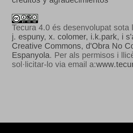
créditos y agradecimientos
Tecura 4.0
és desenvolupat sota l
j. espuny, x. colomer, i.k.park, i s'
Creative Commons,
d'Obra No Com
Espanyola
. Per als permisos i lli
sol·licitar-lo via email a:
www.tecur