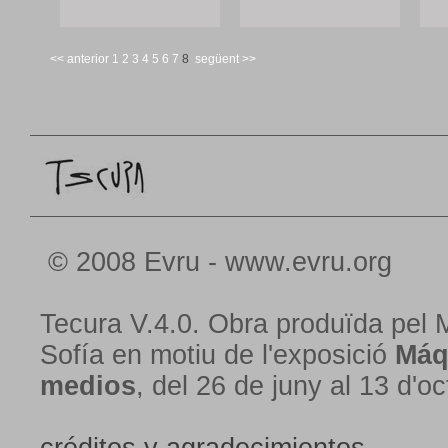
<< anterior
1
2
3
4
5
6
7
8
següent >>
© 2008 Evru - www.evru.org
Tecura V.4.0. Obra produïda pel 
Sofía en motiu de l'exposició
Máq
medios
, del 26 de juny al 13 d'o