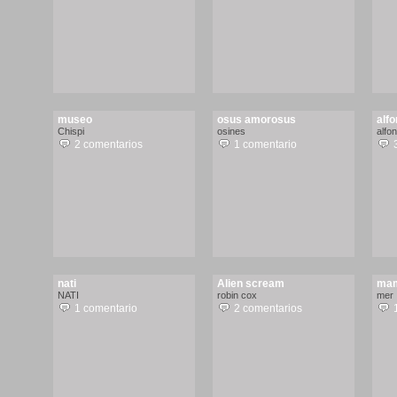
museo
osus amorosus
alf
Chispi
osines
alfo
2 comentarios
1 comentario
nati
Alien scream
ma
NATI
robin cox
mer
1 comentario
2 comentarios