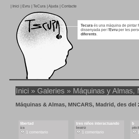
|
Inici
|
Evru
|
TeCura
|
Ajuda
|
Contacte
Tecura
és una màquina de pintar for
dissenyada per l'
Evru
per les per
diferents
.
Inici
»
Galeries
» Máquinas y Almas,
Máquinas & Almas, MNCARS, Madrid, des del 2
libertad
tres niños interactuando
b
iza
beatriz
piticli
1 comentario
1 comentario