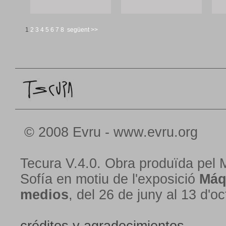
1
2
3
4
5
6
7
8
següent >>
© 2008 Evru - www.evru.org
Tecura V.4.0. Obra produïda pel 
Sofía en motiu de l'exposició
Máq
medios
, del 26 de juny al 13 d'o