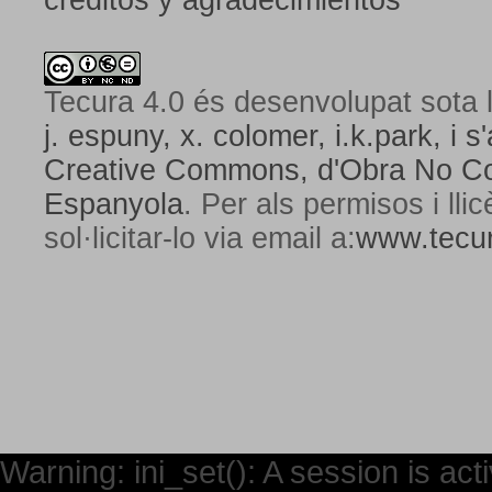
créditos y agradecimientos
Tecura 4.0
és desenvolupat sota l
j. espuny, x. colomer, i.k.park, i s'
Creative Commons,
d'Obra No Com
Espanyola
. Per als permisos i lli
sol·licitar-lo via email a:
www.tecur
Warning: ini_set(): A session is ac