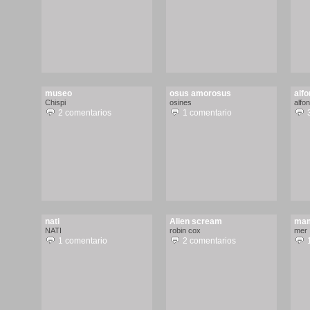
museo
osus amorosus
alf
Chispi
osines
alfo
2 comentarios
1 comentario
nati
Alien scream
ma
NATI
robin cox
mer
1 comentario
2 comentarios