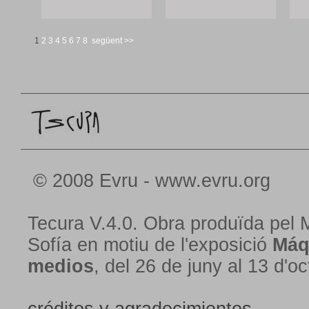
1
2
3
4
5
6
7
8
següent >>
© 2008 Evru - www.evru.org
Tecura V.4.0. Obra produïda pel 
Sofía en motiu de l'exposició
Máq
medios
, del 26 de juny al 13 d'o