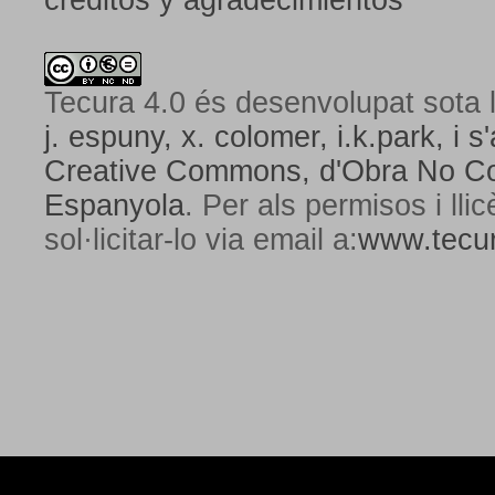
créditos y agradecimientos
Tecura 4.0
és desenvolupat sota l
j. espuny, x. colomer, i.k.park, i s'
Creative Commons,
d'Obra No Com
Espanyola
. Per als permisos i lli
sol·licitar-lo via email a:
www.tecur