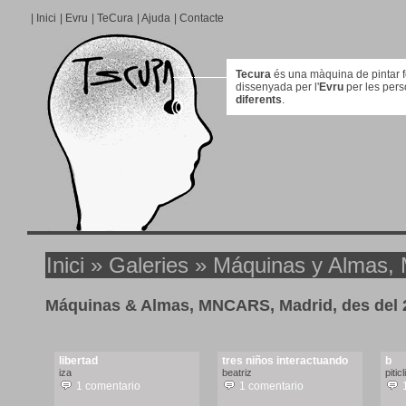
|
Inici
|
Evru
|
TeCura
|
Ajuda
|
Contacte
Tecura
és una màquina de pintar for
dissenyada per l'
Evru
per les per
diferents
.
Inici
»
Galeries
» Máquinas y Almas,
Máquinas & Almas, MNCARS, Madrid, des del 2
libertad
tres niños interactuando
b
iza
beatriz
piticli
1 comentario
1 comentario