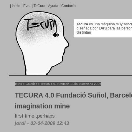
|
Inicio
|
Evru
|
TeCura
|
Ayuda
|
Contacto
Tecura
es una máquina muy sencill
diseñada por
Evru
para las perso
distintas
Inicio
»
Galerías
»
Tecura 4.0. Fundació Suñol Barcelona 2009
TECURA 4.0 Fundació Suñol, Barce
imagination mine
first time ,perhaps
jordi - 03-04-2009 12:43