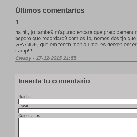
Últimos comentarios
1.
na nit, jo tambe9 m'apunto encara que pratcicament n
espero que recordare9 com es fa, nomes desitjo que
GRANDE, que em tenen mania i mai es deixen encerta
camp!!!.
Cwazy - 17-12-2015 21:55
Inserta tu comentario
Nombre
Email
Comentarios