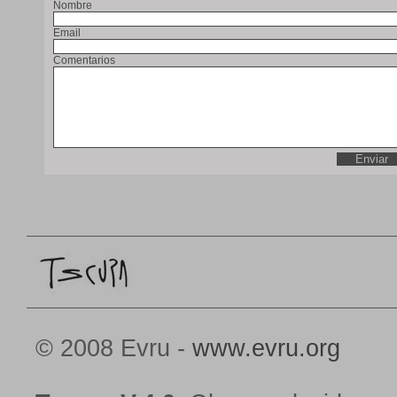
Nombre
Email
Comentarios
© 2008 Evru -
www.evru.org