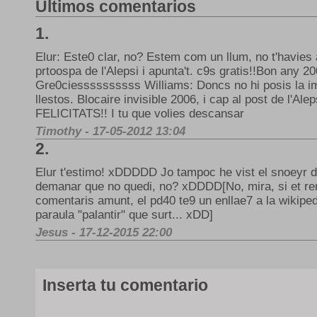
Últimos comentarios
1.
Elur: Este0 clar, no? Estem com un llum, no t'havies
prtoospa de l'Alepsi i apunta't. c9s gratis!!Bon any 20
Gre0ciessssssssss Williams: Doncs no hi posis la ima
llestos. Blocaire invisible 2006, i cap al post de l'A
FELICITATS!! I tu que volies descansar
Timothy - 17-05-2012 13:04
2.
Elur t'estimo! xDDDDD Jo tampoc he vist el snoeyr de
demanar que no quedi, no? xDDDD[No, mira, si et r
comentaris amunt, el pd40 te9 un enllae7 a la wikiped
paraula "palantir" que surt... xDD]
Jesus - 17-12-2015 22:00
Inserta tu comentario