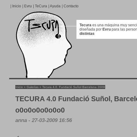
|
Inicio
|
Evru
|
TeCura
|
Ayuda
|
Contacto
Tecura
es una máquina muy sencill
diseñada por
Evru
para las perso
distintas
Inicio
»
Galerías
»
Tecura 4.0. Fundació Suñol Barcelona 2009
TECURA 4.0 Fundació Suñol, Barce
o0o0o0o0o0o0
anna - 27-03-2009 16:56