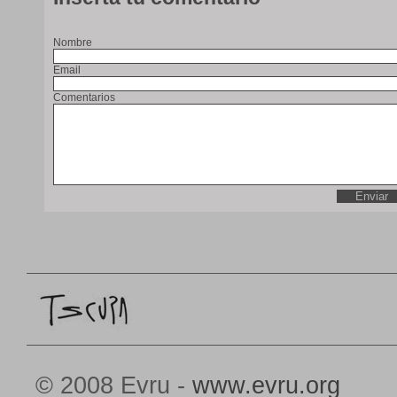
Nombre
Email
Comentarios
© 2008 Evru -
www.evru.org