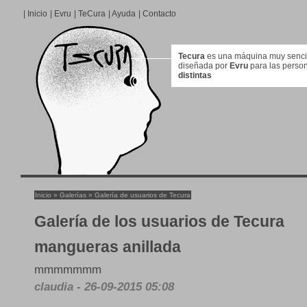
|
Inicio
|
Evru
|
TeCura
|
Ayuda
|
Contacto
Tecura
es una máquina muy sencill
diseñada por
Evru
para las perso
distintas
Inicio
»
Galerías
»
Galería de usuarios de Tecura
Galería de los usuarios de Tecura
mangueras anillada
mmmmmmm
claudia - 26-09-2015 05:08