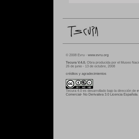
© 2008 Evru -
www.evru.org
Tecura V.4.0.
Obra producida por el Museo Nacio
26 de junio - 13 de octubre, 2008
créditos y agradecimientos
Tecura 4.0
es desarrollado bajo la dirección de
e
Comercial- No Derivativa 3.0 Licencia Española
.