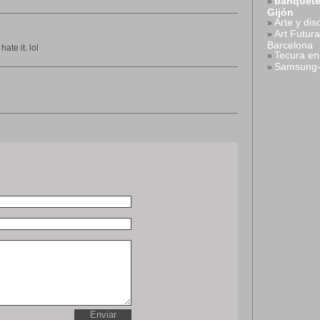
banquete
»
Gijón
Arte y di
»
Art Futur
»
Barcelona
hate it. lol
Tecura en
»
Samsung-
»