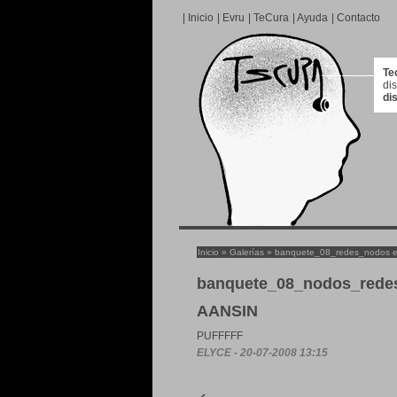
|
Inicio
|
Evru
|
TeCura
|
Ayuda
|
Contacto
Te
di
di
Inicio
»
Galerías
»
banquete_08_redes_nodos en
banquete_08_nodos_redes,
AANSIN
PUFFFFF
ELYCE - 20-07-2008 13:15