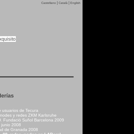
|
|
Castellano
Català
English
quisito
lerías
e usuarios de Tecura
nodes y redes ZKM Karlsruhe
0. Fundació Suñol Barcelona 2009
junio 2008
ad de Granada 2008