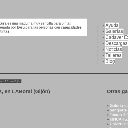
cura
es una máquina muy sencilla para pintar,
-
Ayuda
señada por
Evru
para las personas con
capacidades
-
Galerías
stintas
-
Cadaver Ex
-
Descargas
-
Noticias
-
Talleres
-
Blog
 LABoral Gijón
 en LABoral (Gijón)
Otras ga
Galería d
»
banquete 
»
Tecura 4.
»
MNCARS, 
»
Universid
»