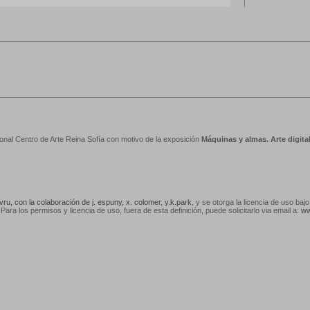
nal Centro de Arte Reina Sofía con motivo de la exposición
Máquinas y almas. Arte digit
vru, con la colaboración de j. espuny, x. colomer, y.k.park
, y se otorga la licencia de uso baj
 Para los permisos y licencia de uso, fuera de esta definición, puede solicitarlo via email a:
ww