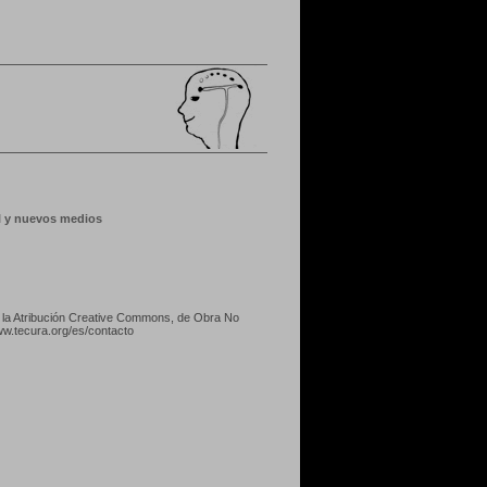
al y nuevos medios
o
la Atribución Creative Commons, de Obra No
w.tecura.org/es/contacto