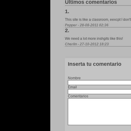
Últimos comentarios
1.
This site is like a classroom, eexcpt I don't 
Pepper - 28-08-2011 02:36
2.
We need a lot more inshgits like this!
Cherlin - 27-10-2012 18:23
Inserta tu comentario
Nombre
Email
Comentarios