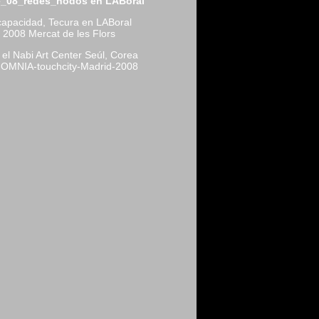
_08_redes_nodos en LABoral
scapacidad, Tecura en LABoral
a 2008 Mercat de les Flors
 el Nabi Art Center Seúl, Corea
OMNIA-touchcity-Madrid-2008