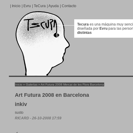
|
Inicio
|
Evru
|
TeCura
|
Ayuda
|
Contacto
Tecura
es una máquina muy sencill
diseñada por
Evru
para las perso
distintas
Inicio
»
Galerías
»
Art Futura 2008 Mercat de les Flors Barcelona
Art Futura 2008 en Barcelona
inkiv
susto
RICARD - 26-10-2008 17:59