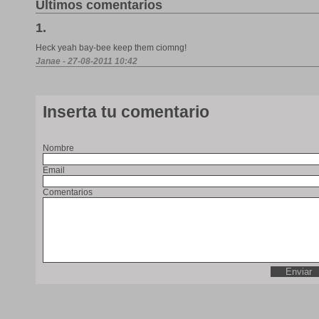
Últimos comentarios
1.
Heck yeah bay-bee keep them ciomng!
Janae - 27-08-2011 10:42
Inserta tu comentario
Nombre
Email
Comentarios