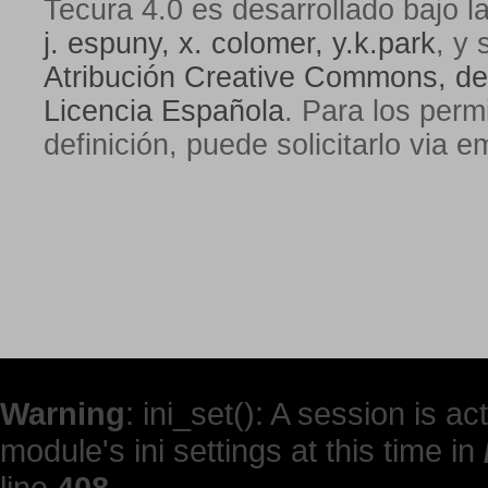
Tecura 4.0
es desarrollado bajo l
j. espuny, x. colomer, y.k.park
, y 
Atribución Creative Commons, de
Licencia Española
. Para los perm
definición, puede solicitarlo via e
Warning
: ini_set(): A session is 
module's ini settings at this time in
line
408