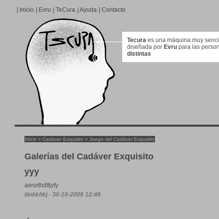
|
Inicio
|
Evru
|
TeCura
|
Ayuda
|
Contacto
Tecura
es una máquina muy sencill
diseñada por
Evru
para las perso
distintas
Inicio
»
Cadaver Exquisito
»
Juego del Cadáver Exquisito
Galerías del Cadáver Exquisito
yyy
aersrthdtfjyfy
iiiohkhkj - 30-10-2008 12:46