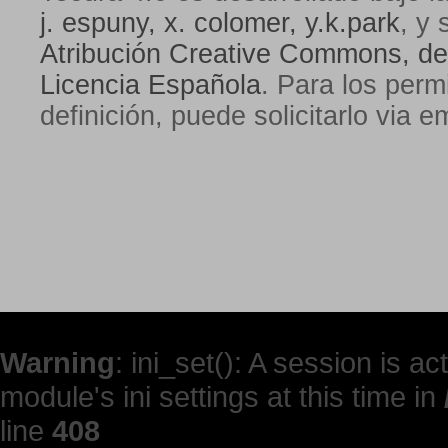
j. espuny, x. colomer, y.k.park
, y 
Atribución Creative Commons, de
Licencia Española
. Para los perm
definición, puede solicitarlo via e
Warning
: ini_set(): A session is 
module's ini settings at this time in
line
408