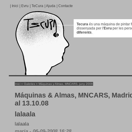
|
Inici
|
Evru
|
TeCura
|
Ajuda
|
Contacte
Tecura
és una màquina de pintar for
dissenyada per l'
Evru
per les per
diferents
.
Inici
»
Galeries
»
Máquinas y Almas, MNCARS, juny 2008
Máquinas & Almas, MNCARS, Madrid,
al 13.10.08
lalaala
lalaala
maria - 06-09-2008 16:28