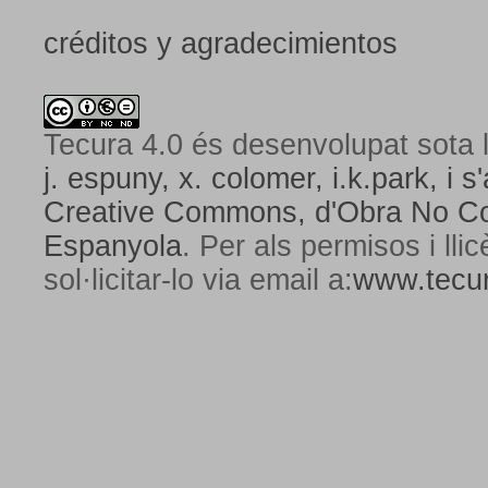
créditos y agradecimientos
Tecura 4.0
és desenvolupat sota l
j. espuny, x. colomer, i.k.park, i s'
Creative Commons,
d'Obra No Com
Espanyola
. Per als permisos i lli
sol·licitar-lo via email a:
www.tecur