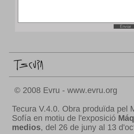
© 2008 Evru - www.evru.org
Tecura V.4.0. Obra produïda pel 
Sofía en motiu de l'exposició
Máq
medios
, del 26 de juny al 13 d'o