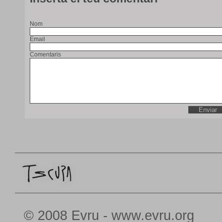
Nom
Email
Comentaris
© 2008 Evru - www.evru.org