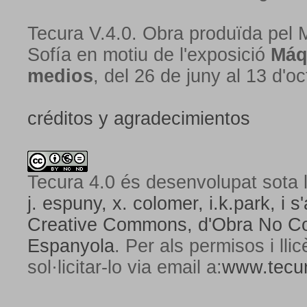
Tecura V.4.0. Obra produïda pel 
Sofía en motiu de l'exposició
Máq
medios
, del 26 de juny al 13 d'o
créditos y agradecimientos
Tecura 4.0
és desenvolupat sota l
j. espuny, x. colomer, i.k.park, i s'
Creative Commons,
d'Obra No Com
Espanyola
. Per als permisos i lli
sol·licitar-lo via email a:
www.tecur