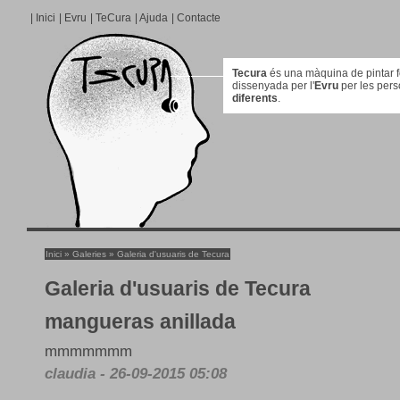
|
Inici
|
Evru
|
TeCura
|
Ajuda
|
Contacte
Tecura
és una màquina de pintar for
dissenyada per l'
Evru
per les per
diferents
.
Inici
»
Galeries
»
Galeria d'usuaris de Tecura
Galeria d'usuaris de Tecura
mangueras anillada
mmmmmmm
claudia - 26-09-2015 05:08