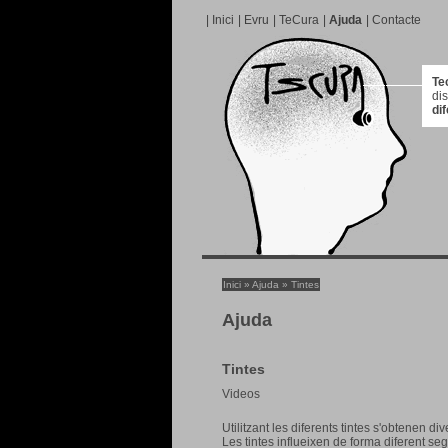
|
Inici
|
Evru
|
TeCura
|
Ajuda
|
Contacte
Te
di
di
Inici
»
Ajuda
» Tintes
Ajuda
Tintes
Videos
Utilitzant les diferents tintes s'obtenen di
Les tintes influeixen de forma diferent seg