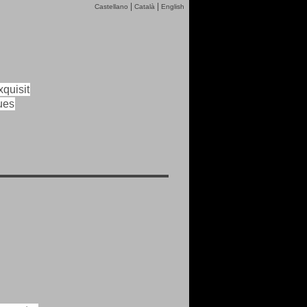
|
|
Castellano
Català
English
quisit
ues