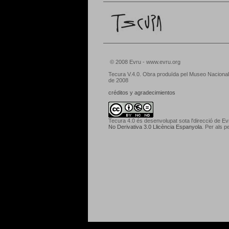
© 2008 Evru - www.evru.org
Tecura V.4.0. Obra produïda pel Museo Nacional 
de 2008
créditos y agradecimientos
Tecura 4.0
és desenvolupat sota l'direcció de E
No Derivativa 3.0 Llicència Espanyola
. Per als pe