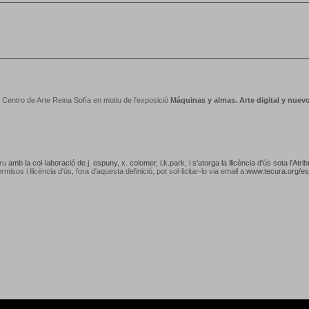
Centro de Arte Reina Sofía en motiu de l'exposició
Máquinas y almas. Arte digital y nue
vru
amb la col·laboració de j. espuny, x. colomer, i.k.park, i s'atorga la llicència d'ús sota l'A
rmisos i llicència d'ús, fora d'aquesta definició, pot sol·licitar-lo via email a:
www.tecura.org/es