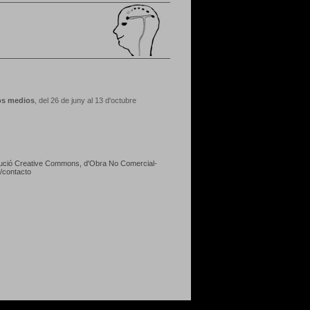
vos medios
, del 26 de juny al 13 d'octubre
tribució Creative Commons,
d'Obra No Comercial-
/contacto