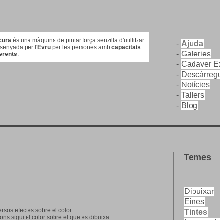
cura
és una màquina de pintar força senzilla d'utillitzar
-
Ajuda
ssenyada per l'
Evru
per les persones amb
capacitats
-
Galeries
ferents
.
-
Cadaver Ex
-
Descàrreg
-
Notícies
-
Tallers
-
Blog
Temes
Dibuixar
Eines
versos efectes sobre el color.
Tintes
ons sigui el color sobre el que es dibuixa.