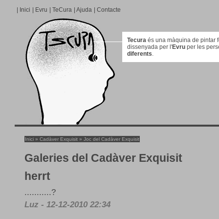
|
Inici
|
Evru
|
TeCura
|
Ajuda
|
Contacte
Tecura
és una màquina de pintar for
dissenyada per l'
Evru
per les per
diferents
.
Inici
»
Cadàver Exquisit
»
Joc del Cadàver Exquisit
Galeries del Cadàver Exquisit
herrt
...........?
Luz - 12-12-2010 22:34