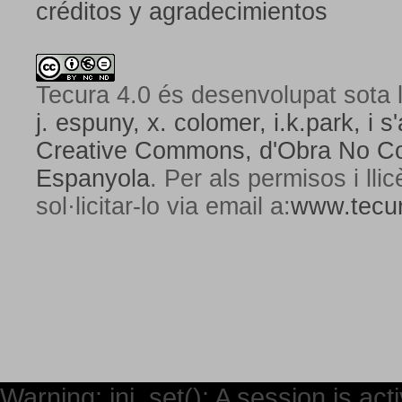
créditos y agradecimientos
Tecura 4.0
és desenvolupat sota l
j. espuny, x. colomer, i.k.park, i s'
Creative Commons,
d'Obra No Com
Espanyola
. Per als permisos i lli
sol·licitar-lo via email a:
www.tecur
Warning: ini_set(): A session is ac